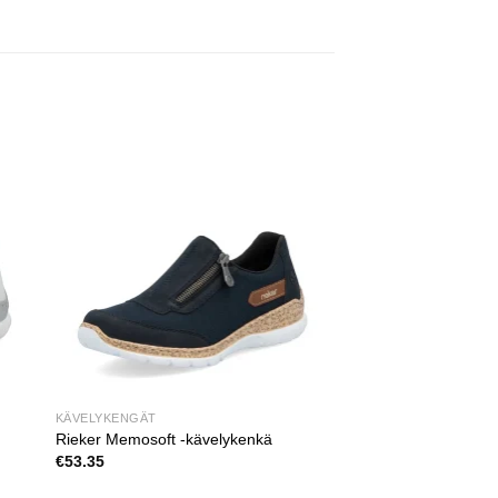
KÄVELYKENGÄT
Rieker Memosoft -kävelykenkä
€
53.35