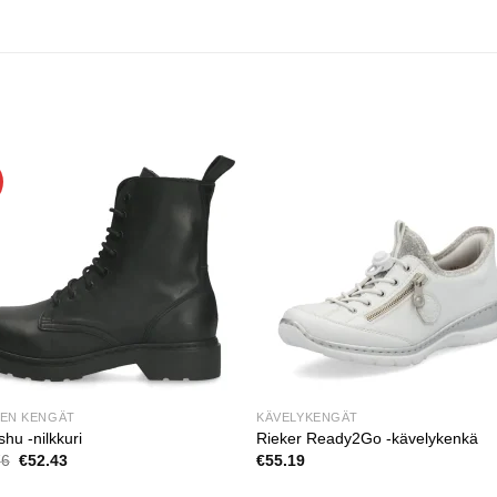
TEN KENGÄT
KÄVELYKENGÄT
u -nilkkuri
Rieker Ready2Go -kävelykenkä
Alkuperäinen
Nykyinen
76
€
52.43
€
55.19
hinta
hinta
oli:
on: