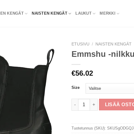
TEN KENGÄT
NAISTEN KENGÄT
LAUKUT
MERKKI
ETUSIVU
/
NAISTEN KENGÄT
Emmshu -nilkku
€
56.02
Size
Emmshu -nilkkuri määrä
LISÄÄ OST
Tuotetunnus (SKU):
SKUSgODGQJ