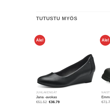
TUTUSTU MYÖS
Ale!
Ale!
sjalkakenkä
JUHLAKENGÄT
NAIS
Jana -avokas
Emmsh
Alkuperäinen
Nykyinen
€
51.52
€
36.79
€
71.
hinta
hinta
oli:
on: