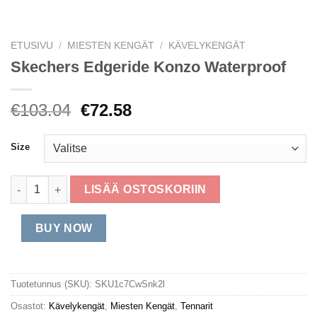
ETUSIVU
/
MIESTEN KENGÄT
/
KÄVELYKENGÄT
Skechers Edgeride Konzo Waterproof
Alkuperäinen
Nykyinen
€
103.04
€
72.58
hinta
hinta
oli:
on:
Size
€103.04.
€72.58.
Skechers Edgeride Konzo Waterproof määrä
LISÄÄ OSTOSKORIIN
BUY NOW
Tuotetunnus (SKU):
SKU1c7CwSnk2l
Osastot:
Kävelykengät
,
Miesten Kengät
,
Tennarit