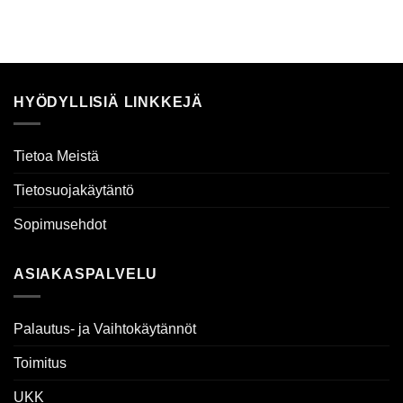
oli:
on:
€112.24.
€79.02.
HYÖDYLLISIÄ LINKKEJÄ
Tietoa Meistä
Tietosuojakäytäntö
Sopimusehdot
ASIAKASPALVELU
Palautus- ja Vaihtokäytännöt
Toimitus
UKK