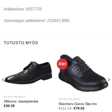
Artikkelinro: 0057778
Valmistajan artikkelinor: 232842 BBK
TUTUSTU MYÖS
Ale!
KÄVELYKENGÄT
KÄVELYKENGÄT
2Moons -kävelykenkä
Skechers Garza Slip-Ins
€
30.35
Alkuperäinen
Nykyinen
€
112.24
€
79.02
hinta
hinta