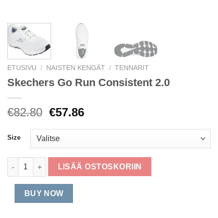
ETUSIVU
/
NAISTEN KENGÄT
/
TENNARIT
Skechers Go Run Consistent 2.0
Alkuperäinen
Nykyinen
€
82.80
€
57.86
hinta
hinta
oli:
on:
Size
€82.80.
€57.86.
Skechers Go Run Consistent 2.0 määrä
LISÄÄ OSTOSKORIIN
BUY NOW