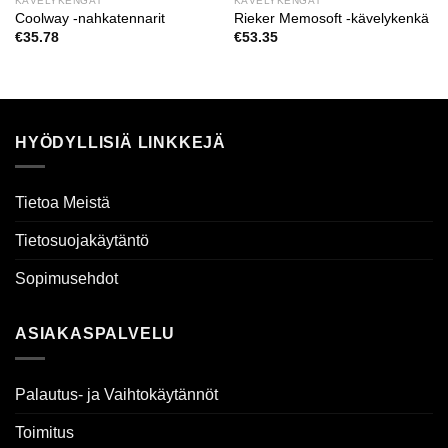
KÄVELYKENGÄT
KÄVELYKENGÄT
Coolway -nahkatennarit
Rieker Memosoft -kävelykenkä
€
35.78
€
53.35
HYÖDYLLISIÄ LINKKEJÄ
Tietoa Meistä
Tietosuojakäytäntö
Sopimusehdot
ASIAKASPALVELU
Palautus- ja Vaihtokäytännöt
Toimitus