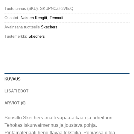
Tuotetunnus (SKU):
SKUPNCZH3V8sQ
Osastot:
Naisten Kengät
,
Tennarit
Avainsana tuotteelle
Skechers
Tuotemerkki:
Skechers
KUVAUS
LISÄTIEDOT
ARVIOT (0)
Suosittu Skechers -malli vapaa-aikaan ja urheiluun.
Tehokas iskunvaimennus ja joustava pohja.
Pintamateriaali hengittävää tekstiiliä. Pohjassa pitoa